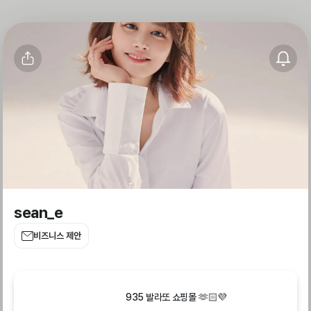
sean_e
비즈니스 제안
935 발라또 쇼핑몰 🫶🏻💜