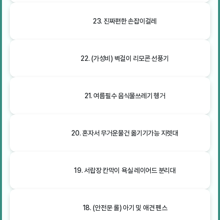
23. 진짜편한 손잡이걸레
22. (가성비) 벽걸이 리모콘 선풍기
21. 여름필수 음식물쓰레기 헹거
20. 혼자서 무거운물건 옮기기가능 지렛대
19. 서랍장 칸막이 욕실 레이어드 분리대
18. (안전문 롤) 아기 및 애견 펜스