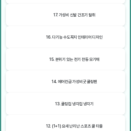
17. 가성비 신발 건조기 탈취
16. 다기능 수도꼭지 인테리어 디자인
15. 분위기 있는 전기 전등 모기채
14. 에어컨급 가성비굿 쿨링팬
13. 쿨링컵 냉각컵 냉각기
12. (1+1) 요새 난리난 스포츠 쿨 타올