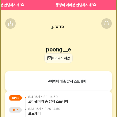
분 안녕하시개!🐶
풍덩이 여러분 안녕하시개!🐶
poong__e
비즈니스 제안
고어웨이 해충 방지 스프레이
8.4 15시
~
8.11 14:59
OPEN
고어웨이 해충 방지 스프레이
8.13 15시
~
8.20 14:59
D-
7
프로베티