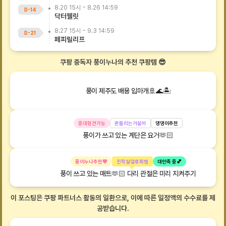
8.20 15시
~
8.26 14:59
D-
14
닥터웰릿
8.27 15시
~
9.3 14:59
D-
21
페피릴리프
쿠팡 중독자 풍이누나의 추천 쿠팡템 😎
풍이 제주도 배용 입마개🚢🌊🏝️
중대형견가능
흔들리는거싫어
댕댕이추천
풍이가 쓰고 있는 계단은 요거🫶🏻
풍이누나추천💛
진작살걸후회템
대만족 중💕
풍이 쓰고 있는 매트🫶🏻 다리 관절은 미리 지켜주기
이 포스팅은 쿠팡 파트너스 활동의 일환으로, 이에 따른 일정액의 수수료를 제
공받습니다.