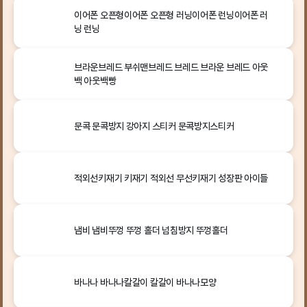
이어폰 오픈형이어폰 오픈형 러닝이어폰 런닝이어폰 러
닝 런닝
브라운브레드 부쉬맨브레드 브레드 브라운 브레드 아웃
백 아웃백빵
문콕 문콕방지 강아지 스티커 문콕방지스티커
적외선키재기 키재기 적외선 무선키재기 성장판 아이들
냄비 냄비뚜껑 뚜껑 홀더 넘침방지 뚜껑홀더
바나나 바나나칼갈이 칼갈이 바나나모양