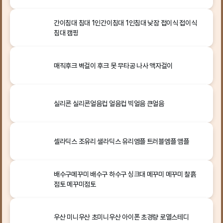
간이침대 침대 1인간이침대 1인침대 낮잠 접이식 접이식
침대 캠핑
매직후크 벽걸이 후크 못 무타공 나사 액자걸이
실리콘 실리콘얼음컵 얼음컵 빅얼음 큰얼음
셀라딕스 조유리 샐라딕스 유리엠플 트러블엠플 앰플
배수구메꾸미 배수구 하수구 싱크대 메꾸미 메꾸미 찰흙
점토 메꾸미점토
우산 미니우산 초미니우산 아이폰 초경량 로열스테디