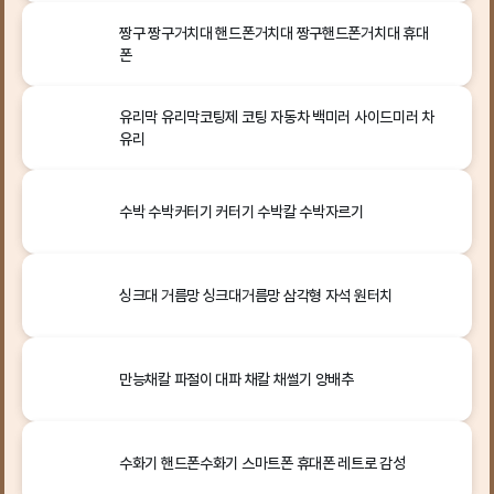
짱구 짱구거치대 핸드폰거치대 짱구핸드폰거치대 휴대
폰
유리막 유리막코팅제 코팅 자동차 백미러 사이드미러 차
유리
수박 수박커터기 커터기 수박칼 수박자르기
싱크대 거름망 싱크대거름망 삼각형 자석 원터치
만능채칼 파절이 대파 채칼 채썰기 양배추
수화기 핸드폰수화기 스마트폰 휴대폰 레트로 감성