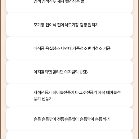
염색 염색샴푸 새치 컬러샴푸 블
모기장 접이식 접이식모기장 캠핑 원터치
매직폼 욕실청소 세면대 거품청소 변기청소 거품
이지멀티탭 멀티탭 이지클릭 USB
자석선풍기 테이블선풍기 마그넷선풍기 자석 테이블선
풍기 선풍기
손톱 손톱깎이 전동손톱깎이 손톱깍이 손톱까끼